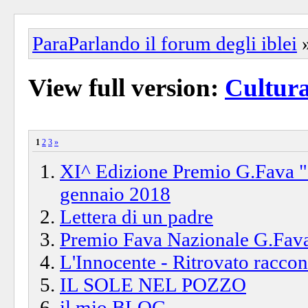
ParaParlando il forum degli iblei
View full version:
Cultur
1
2
3
»
XI^ Edizione Premio G.Fava "
gennaio 2018
Lettera di un padre
Premio Fava Nazionale G.Fava
L'Innocente - Ritrovato raccon
IL SOLE NEL POZZO
il mio BLOG