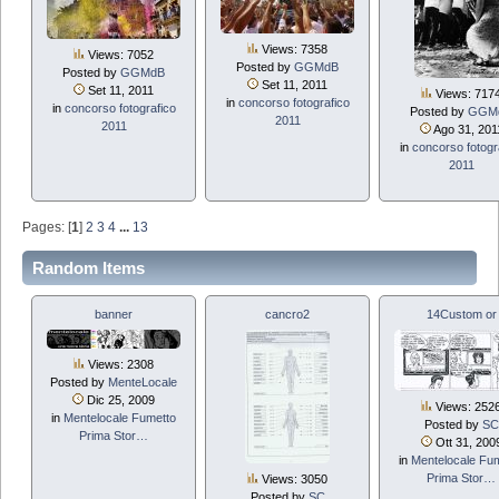
Views: 7358
Views: 7052
Posted by
GGMdB
Posted by
GGMdB
Set 11, 2011
Set 11, 2011
Views: 717
in
concorso fotografico
in
concorso fotografico
Posted by
GGM
2011
2011
Ago 31, 201
in
concorso fotogr
2011
Pages: [
1
]
2
3
4
...
13
Random Items
banner
cancro2
14Custom or
Views: 2308
Posted by
MenteLocale
Dic 25, 2009
Views: 252
in
Mentelocale Fumetto
Posted by
SC
Prima Stor…
Ott 31, 200
in
Mentelocale Fu
Prima Stor…
Views: 3050
Posted by
SC