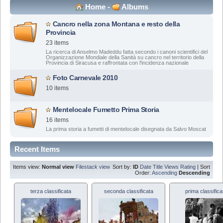
Home
-
Albums
Cancro nella zona Montana e resto della
Provincia
23 items
La ricerca di Anselmo Madeddu fatta secondo i canoni scientifici del
Organizzazione Mondiale della Sanità su cancro nel territorio della
Provincia di Siracusa e raffrontata con l'incidenza nazionale
Foto Carnevale 2010
10 items
Mentelocale Fumetto Prima Storia
16 items
La prima storia a fumetti di mentelocale disegnata da Salvo Moscat
Recent Items
Items view:
Normal view
Filestack view
Sort by:
ID
Date
Title
Views
Rating
| Sort
Order:
Ascending
Descending
terza classificata
seconda classificata
prima classifica