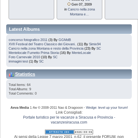
Gen 07, 2009
in
Cancro nella zona
Montana e…
Latest Albums
concorso fotografico 2011
(3) By
GGMdB
XVII Festival del Teatro Classico dei Giovani..
(11) By
Simix94
Cancro nella zona Montana e resto della Provincia
(23) By
SC
Mentelocale Fumetto Prima Storia
(16) By
MenteLocale
Foto Carnevale 2010
(10) By
SC
immagini test
(1) By
SC
Statistics
Total Items: 64
Total Albums: 9
Total Comments: 0
Aeva Media
1.4w © 2008-2011 Nao & Dragooon -
Wedge: level up your forum!
Link Consigliati:
Portale turistico per le vacanze a Siracusa e Provincia -
vacanzesiracusa.com
Ai sensi della Legge 7 marzo 2001, n.62, il presente FORUM, non