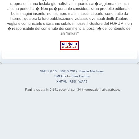
rappresenta una testata giornalistica in quanto sar� aggiornato senza
alcuna periodicit�. Non pu� pertanto considerarsi un prodotto editoriale.
Le immagini inserite, non sempre ma in massima parte, sono tratte da
Internet; qualora la loro pubblicazione violasse eventuali diritti d'autore,
vogliate comunicarlo e saranno subito rimosse.Il Gestore del FORUM, non
� responsabile del contenuto dei commenti ai post, n� del contenuto dei
siti "linkati"
SMF 2.0.15
|
SMF © 2017
,
Simple Machines
SMFAds
for
Free Forums
XHTML
RSS
WAP2
Pagina creata in 0.141 secondi con 34 interrogazioni al database.