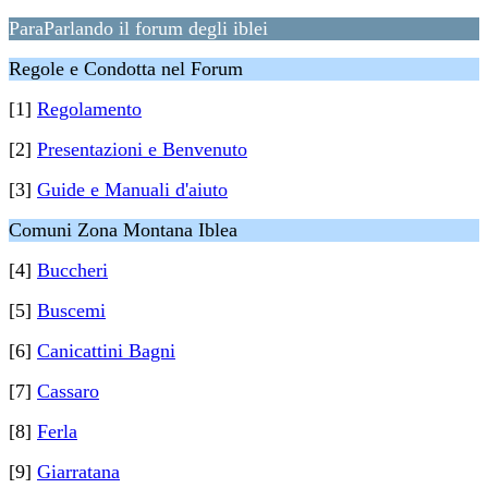
ParaParlando il forum degli iblei
Regole e Condotta nel Forum
[1]
Regolamento
[2]
Presentazioni e Benvenuto
[3]
Guide e Manuali d'aiuto
Comuni Zona Montana Iblea
[4]
Buccheri
[5]
Buscemi
[6]
Canicattini Bagni
[7]
Cassaro
[8]
Ferla
[9]
Giarratana