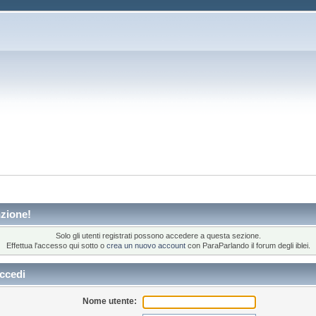
zione!
Solo gli utenti registrati possono accedere a questa sezione.
Effettua l'accesso qui sotto o
crea un nuovo account
con ParaParlando il forum degli iblei.
ccedi
Nome utente: