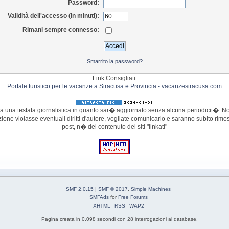
Password:
Validità dell'accesso (in minuti):
Rimani sempre connesso:
Smarrito la password?
Link Consigliati:
Portale turistico per le vacanze a Siracusa e Provincia - vacanzesiracusa.com
 una testata giornalistica in quanto sar� aggiornato senza alcuna periodicit�. Non
azione violasse eventuali diritti d'autore, vogliate comunicarlo e saranno subito r
post, n� del contenuto dei siti "linkati"
SMF 2.0.15
|
SMF © 2017
,
Simple Machines
SMFAds
for
Free Forums
XHTML
RSS
WAP2
Pagina creata in 0.098 secondi con 28 interrogazioni al database.