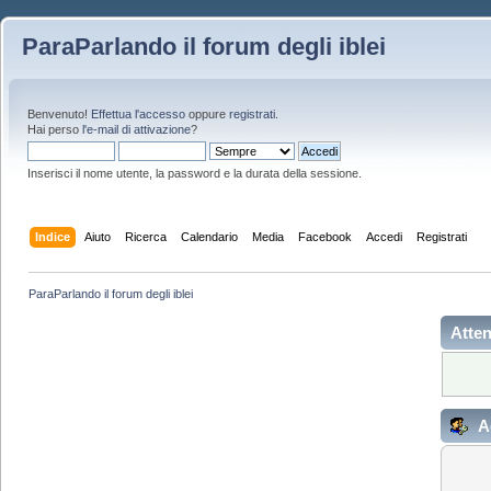
ParaParlando il forum degli iblei
Benvenuto!
Effettua l'accesso
oppure
registrati
.
Hai perso
l'e-mail di attivazione
?
Inserisci il nome utente, la password e la durata della sessione.
Indice
Aiuto
Ricerca
Calendario
Media
Facebook
Accedi
Registrati
ParaParlando il forum degli iblei
Atten
A