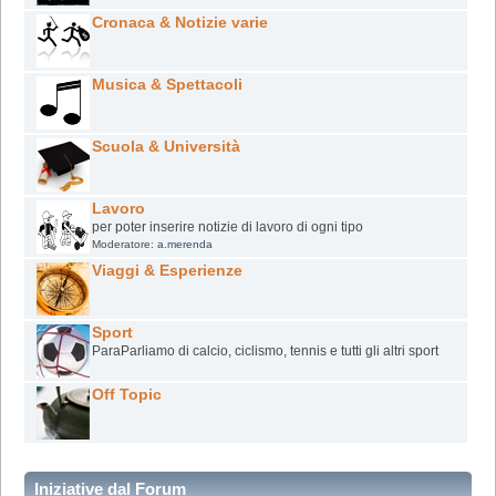
Cronaca & Notizie varie
Musica & Spettacoli
Scuola & Università
Lavoro
per poter inserire notizie di lavoro di ogni tipo
Moderatore:
a.merenda
Viaggi & Esperienze
Sport
ParaParliamo di calcio, ciclismo, tennis e tutti gli altri sport
Off Topic
Iniziative dal Forum