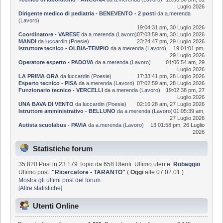
Luglio 2026
Dirigente medico di pediatria - BENEVENTO - 2 posti
da
a.merenda
(
Lavoro
)
19:04:31 pm, 30 Luglio 2026
Coordinatore - VARESE
da
a.merenda
(
Lavoro
)
07:03:59 am, 30 Luglio 2026
MANDI
da
luccardin
(
Poesie
)
23:24:47 pm, 29 Luglio 2026
Istruttore tecnico - OLBIA-TEMPIO
da
a.merenda
(
Lavoro
)
19:01:01 pm,
29 Luglio 2026
Operatore esperto - PADOVA
da
a.merenda
(
Lavoro
)
01:06:54 am, 29
Luglio 2026
LA PRIMA ORA
da
luccardin
(
Poesie
)
17:33:41 pm, 28 Luglio 2026
Esperto tecnico - PISA
da
a.merenda
(
Lavoro
)
07:02:59 am, 28 Luglio 2026
Funzionario tecnico - VERCELLI
da
a.merenda
(
Lavoro
)
19:02:38 pm, 27
Luglio 2026
UNA BAVA DI VENTO
da
luccardin
(
Poesie
)
02:16:28 am, 27 Luglio 2026
Istruttore amministrativo - BELLUNO
da
a.merenda
(
Lavoro
)
01:05:39 am,
27 Luglio 2026
Autista scuolabus - PAVIA
da
a.merenda
(
Lavoro
)
13:01:58 pm, 26 Luglio
2026
Statistiche forum
35.820 Post in 23.179 Topic da 658 Utenti. Ultimo utente:
Robaggio
Ultimo post:
"
Ricercatore - TARANTO
"
(
Oggi
alle 07:02:01 )
Mostra gli ultimi post del forum.
[Altre statistiche]
Utenti Online