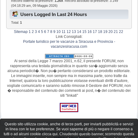
Record odierno di presenze:
1.269
. Record assoluto di presenze: 3.149
(04:18:29 am, 09 Maggio 2026)
Users Logged In Last 24 Hours
Total:
1
Sitemap
1
2
3
4
5
6
7
8
9
10
11
12
13
14
15
16
17
18
19
20
21
22
Link Consigliati:
Portale turistico per le vacanze a Siracusa e Provincia -
vacanzesiracusa.com
Ai sensi della Legge 7 marzo 2001, n.62, il presente FORUM, non
rappresenta una testata giornalistica in quanto sar� aggiornato senza
alcuna periodicit�. Non pu� pertanto considerarsi un prodotto editoriale.
Le immagini inserite, non sempre ma in massima parte, sono tratte da
Internet; qualora la loro pubblicazione violasse eventuali diritti d'autore,
vogliate comunicarlo e saranno subito rimosse.Il Gestore del FORUM, non
� responsabile del contenuto dei commenti ai post, n� del contenuto dei
siti "linkati"
Questo sito utilizza cookie, anche di terze parti, per inviarti pubblicità e servizi
in linea con le tue preferenze. Se vuoi saperne di più o negare il consenso a
SMF 2.0.15
|
SMF © 2017
,
Simple Machines
tutti o ad alcuni cookie clicca qui. Chiudendo questo banner, scorrendo questa
SMFAds
for
Free Forums