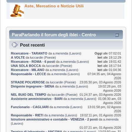
Aste, Mercatino e Notizie Utili
ParaParlando il forum degli iblei - Centro
Informazioni
Post recenti
Ricercatore - TARANTO
da
a.merenda
(
Lavoro
)
Oggi
alle 07:02:01
A VOLTE
da
luccardin
(
Poesie
)
Ieri
alle 19:12:29
Ricercatore - ROMA - 6 posti
da
a.merenda
(
Lavoro
)
Ieri
alle 19:01:42
UNA SOLA BOCCA
da
luccardin
(
Poesie
)
Ieri
alle 18:17:54
Ricercatore - MILANO
da
a.merenda
(
Lavoro
)
Ieri
alle 01:04:36
Responsabile - LECCE
da
a.merenda
(
Lavoro
)
07:04:35 am, 04 Agosto
2026
STRADE POLVEROSE
da
luccardin
(
Poesie
)
23:05:30 pm, 03 Agosto 2026
Dirigente ingegnere - SIENA
da
a.merenda
(
Lavoro
)
19:02:28 pm, 03
Agosto 2026
NEL BUIO DEL TEMPO
da
luccardin
(
Poesie
)
01:24:37 am, 03 Agosto 2026
Assistente amministrativo - BARI
da
a.merenda
(
Lavoro
)
01:08:30 am, 03
Agosto 2026
Funzionario - CAGLIARI
da
a.merenda
(
Lavoro
)
13:01:58 pm, 02 Agosto
2026
Responsabile - RIETI
da
a.merenda
(
Lavoro
)
19:02:11 pm, 01 Agosto 2026
Istruttore amministrativo e contabile - VENEZIA - 2 posti
da
a.merenda
(
Lavoro
)
01:07:21 am, 01 Agosto 2026
Tecnico di laboratorio - ANCONA
da
a.merenda
(
Lavoro
)
13:03:50 pm, 31